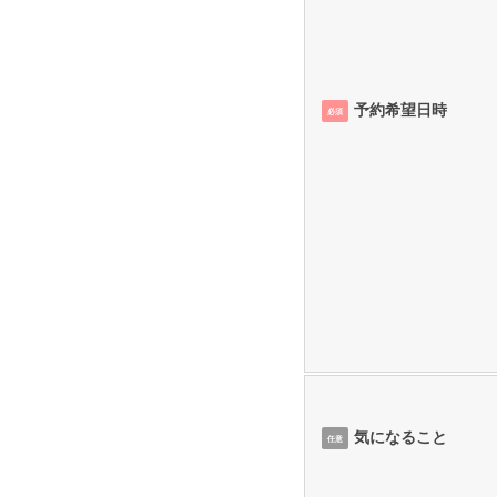
予約希望日時
必須
気になること
任意