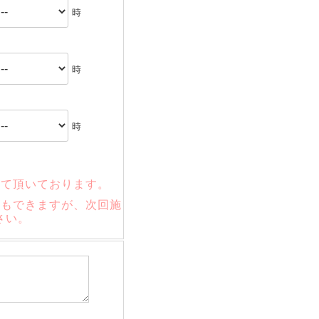
時
時
時
せて頂いております。
ともできますが、次回施
さい。